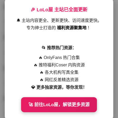
星十三最新写真资源合集持续更新
🎉 LoLo屋 主站已全面更新
🔔 主站内容更全、更新更快、访问速度更快。
秘语空间
2026-01-18
189 热度
0评论
专为绅士打造的
福利资源聚集地
！
星十三写真资源合集 40套高清作品持续更新中
📂 推荐热门资源：
秀人网专区
2025-12-13
276 热度
0评论
🔥 OnlyFans 热门合集
🔥 推特福利Coser 内购资源
星十三xxshisan 40套最新资源合集 持续更新
🔥 各大机构写真全集
🔥 网红反差精选资源
写真合集
2025-11-30
280 热度
0评论
💎 更多独家资源，等你发现！
星十三@xxshisan 写真合集 40套作品持续更新
🚀 前往LoLo屋，解锁更多资源
写真合集
2025-11-20
287 热度
0评论