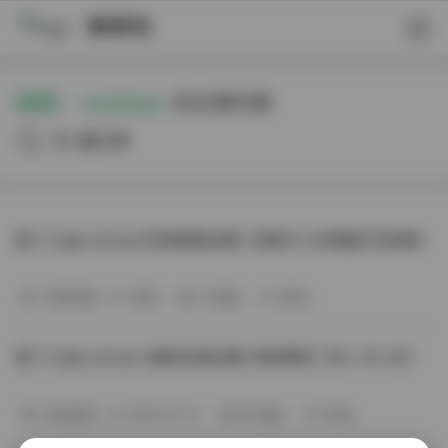
映研社
标签：
xxshisan
的文章列表
共8篇文章
星十三@xxshisan写真套图全集 38期35.3G网盘打包获取
写真合集
1天前
14 热度
0评论
星十三@xxshisan 最新资源合集 持续更新 [38v-35.3G]
会员尊享
2026-05-15
99 热度
0评论