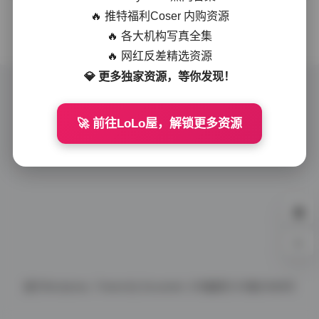
🔥 推特福利Coser 内购资源
没有更多了
🔥 各大机构写真全集
🔥 网红反差精选资源
💎 更多独家资源，等你发现！
🚀 前往LoLo屋，解锁更多资源
0%
基于
Wordpress.
Theme By
Document.
ICP备案号
ICP备10086号