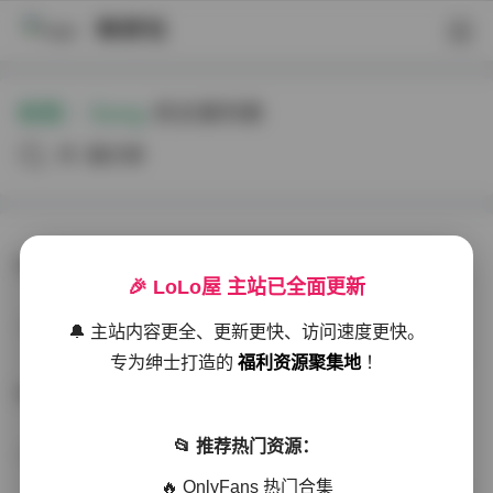
映研社
标签：
Song
的文章列表
共2篇文章
DOM黑宫Song写真视频合集17GB
🎉 LoLo屋 主站已全面更新
丝模写真
2026-01-25
174 热度
0评论
🔔 主站内容更全、更新更快、访问速度更快。
专为绅士打造的
福利资源聚集地
！
Song黑宫写真作品视频大合集
📂 推荐热门资源：
写真散本
2025-11-04
289 热度
0评论
🔥 OnlyFans 热门合集