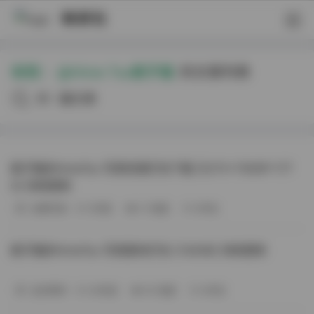
映研社
标签：
@Hime Tsu姬子猫
的文章列表
共10篇文章
姬子猫@HimeTsu 写真资源打包下载 [527V+7000P-177
G] 持续更新
丝模写真
5天前
21 热度
0评论
姬子猫@HimeTsu 写真素材打包 [130GB] 持续更新
会员尊享
26天前
50 热度
0评论