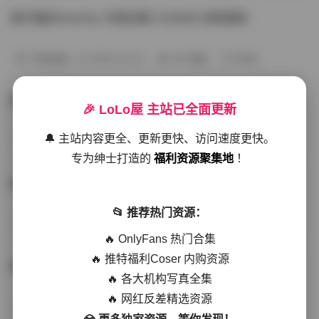
姬子猫@HimeTsu 写真合集 [126GB] 持续更新
写真合集
2026-04-20
140 热度
0评论
姬子猫HimeTsu写真全集 大容量资源库
🎉 LoLo屋 主站已全面更新
🔔 主站内容更全、更新更快、访问速度更快。
秀人网专区
2026-03-25
159 热度
0评论
专为绅士打造的
福利资源聚集地
！
姬子猫@HimeTsu 125GB写真合集资源包 持续更新
📂 推荐热门资源：
会员尊享
2026-01-18
201 热度
0评论
🔥 OnlyFans 热门合集
🔥 推特福利Coser 内购资源
姬子猫写真资源合集125GB持续更新
🔥 各大机构写真全集
🔥 网红反差精选资源
写真合集
2025-12-13
324 热度
0评论
💎 更多独家资源，等你发现！