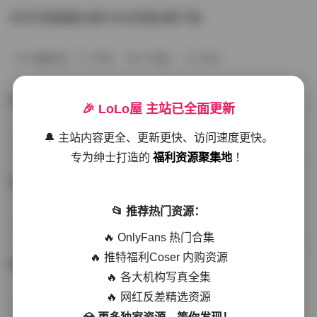
阿半写真图集68套19GB资源合集下载
典藏资源
3天前
19 热度
0评论
阿半写真图集68套19GB合集下载
🎉 LoLo屋 主站已全面更新
🔔 主站内容更全、更新更快、访问速度更快。
岛遇
3天前
18 热度
0评论
专为绅士打造的
福利资源聚集地
！
阿半今天很开心写真图集合集打包下载67套 19GB
📂 推荐热门资源：
秘语空间
18天前
56 热度
0评论
🔥 OnlyFans 热门合集
🔥 推特福利Coser 内购资源
阿半今天很开心写真图集合集 66套 18GB 下载
🔥 各大机构写真全集
🔥 网红反差精选资源
秀人网专区
20天前
40 热度
0评论
💎 更多独家资源，等你发现！