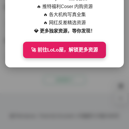
🔥 推特福利Coser 内购资源
范家辉镜头下的芝芝Cherry：215张高清街拍写真集
🔥 各大机构写真全集
🔥 网红反差精选资源
丝模写真
2025-11-07
295 热度
0评论
💎 更多独家资源，等你发现！
范家辉镜头下的芝芝Cherry：高清街拍写真集
🚀 前往LoLo屋，解锁更多资源
会员尊享
2025-11-07
296 热度
0评论
没有更多了
0%
基于
Wordpress.
Theme By
Document.
ICP备案号
ICP备10086号