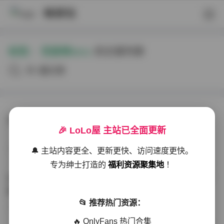
映研社
标签：
范家辉lens
的文章列表
共4篇文章
范家辉作品：芝芝 Cherry小姐姐高清写真合集
🎉 LoLo屋 主站已全面更新
写真散本
2026-01-22
191 热度
0评论
🔔 主站内容更全、更新更快、访问速度更快。
专为绅士打造的
福利资源聚集地
！
范家镜摄影芝芝Cherry高清写真集215张图片10GB资源下
载
📂 推荐热门资源：
岛遇
2025-12-17
299 热度
0评论
🔥 OnlyFans 热门合集