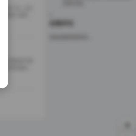
【13P 4V】
中独树一帜。这次
套作品展现了极高的
的浓妆艳抹或刻意
近期评论
的分辨率，这对于
您尚未收到任何评论。
意)无疑是其中最
写真艺术的执着追求
多以户外场景为
应，也完美衬托出