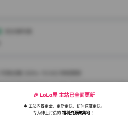
意
的文章列表
章
写真合集 [305v-15.5G] 持续更新
关注网络写真作品的爱好者，我最近偶然发现了一套
)”的写真合集，资源量达到了305个视频，总容量15.5G，并且标注了“持
🎉 LoLo屋 主站已全面更新
因为如此规模的合集并不多见，尤其是还附带了更新承诺。我决定深入探
weme
2026-01-22
177 热度
0评论
发现和感受。 首先，从写真内容本身来看，这套合集的
🔔 主站内容更全、更新更快、访问速度更快。
专为绅士打造的
福利资源聚集地
！
品合集305张15.5G持续更新