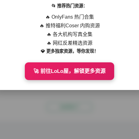
📂 推荐热门资源：
人像摄影领域的摄影师，我不得不承认野餐兔(晨意)的作品在众多创作者
品合集，总容量高达15.5G，每一张都值得细细品味。从专业角度看，这
🔥 OnlyFans 热门合集
觉风格。 野餐兔(晨意)的作品以清新自然的拍摄风格著称，不同于常见
🔥 推特福利Coser 内购资源
weme
2025-12-17
278 热度
0评论
能捕捉到最真实自然的状态。15.5G的容量意味着每张照片都保持了极高
🔥 各大机构写真全集
🔥 网红反差精选资源
品合集 305组15.5G高清写真持续更新
💎 更多独家资源，等你发现！
人像摄影的摄影师，我有幸见证了许多写真博主的成长历程，而野餐兔(晨
一。她的作品合集规模已达305组，总容量15.5G，这个数字背后是对
🚀 前往LoLo屋，解锁更多资源
餐兔的作品风格鲜明，以清新自然、甜美可人的形象深入人心。她的写真
weme
2025-11-03
308 热度
0评论
花园、阳光草坪等自然光环境，这些场景不仅与她\"野餐兔\"的网名相呼
没有更多了