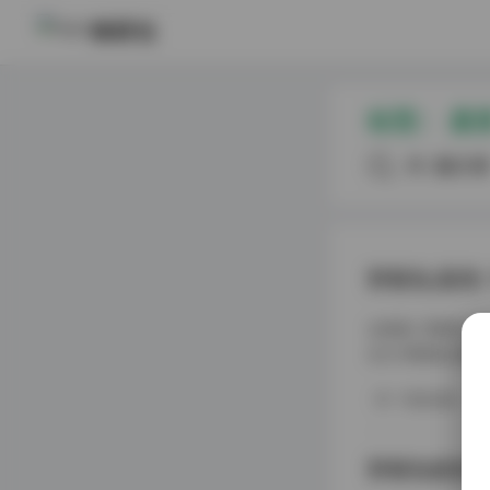
🗂️ 文章导航
映研社
1. 野餐兔(晨意) 写真合集 [305v-15.
5G] 持续更新
标签：
晨
2. 野餐兔晨意作品合集305张15.5G
持续更新
共3篇文
3. 野餐兔晨意作品合集 305组15.5G
高清写真持续更新
野餐兔(晨意) 
去看看: 野餐兔(晨意) 作品合集 持续更新 作为一名长期
名为“野餐兔(晨意
起了我的兴趣，
写真合集
个角度来分享我的
野餐兔晨意作