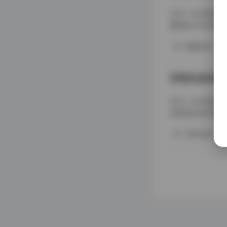
作为一名长期关注
整理的305张作
完成度和统一的视
典藏资源
摆拍，她的照片总
摄
野餐兔晨意作
作为一名长期从事
具特色的创作者之
与不懈努力。 野
写真合集
主，尤其是野餐、
她清新自然