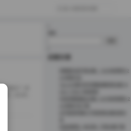
搜索
搜索
近期文章
徐樱菡抖音写真合集：132P高清照片2
4V视频打包
Taoyii/尤娜 虎牙热舞直播视频合集 [6
54V-176G] 持续更新
续更新”。这立刻引
抖音徐樱菡最全合集: 132P高清美图+2
索这套作品，从多
4V视频打包下载
幻宇星球你姨NY写真视频合集资源分
享
抖音肉醉兔（肉玉兔）写真合集下载