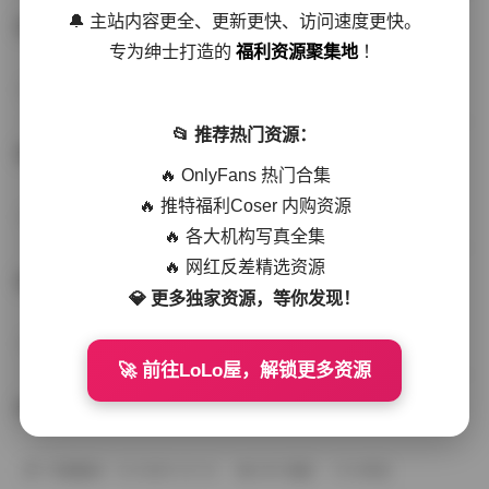
🔔 主站内容更全、更新更快、访问速度更快。
无颜小天使写真合集 29套高清图包 11GB下载
专为绅士打造的
福利资源聚集地
！
丝模写真
2026-02-14
164 热度
0评论
📂 推荐热门资源：
无颜小天使28套写真合集下载 10GB资源包
🔥 OnlyFans 热门合集
🔥 推特福利Coser 内购资源
秘语空间
2026-01-12
272 热度
0评论
🔥 各大机构写真全集
🔥 网红反差精选资源
无颜小天使写真合集28套10GB高清下载
💎 更多独家资源，等你发现！
典藏资源
2025-12-13
270 热度
0评论
🚀 前往LoLo屋，解锁更多资源
无颜小天使写真合集27套10GB打包下载
写真散本
2025-12-12
261 热度
0评论