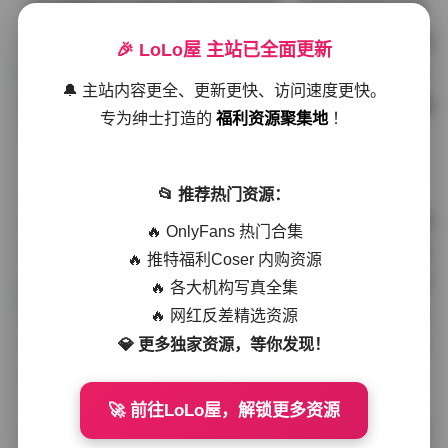
在京都百年町屋拍摄的传统影像，也有涉谷街头抓
拍的潮流瞬间。令我印象深刻的是编号47的咖啡馆
🎉 LoLo屋 主站已全面更新
系列：晨光透过落地窗形成的天然束光，将拿铁蒸
🔔 主站内容更全、更新更快、访问速度更快。
腾的热气定格成悬浮的金色粒子，miko酱指尖轻触
专为绅士打造的
福利资源聚集地
！
杯沿的慵懒神情，展现出不同于常态的居家感魅
力。
📂 推荐热门资源：
90套作品的服装造型堪称时尚教科书。从洛丽塔风
🔥 OnlyFans 热门合集
格的蓬蓬裙到极简主义的oversize西装，每种风格
🔥 推特福利Coser 内购资源
都被她演绎出独特韵味。编号28的复古胶片系列尤
🔥 各大机构写真全集
其惊艳，波点连衣裙搭配玛丽珍鞋的造型，配合刻
🔥 网红反差精选资源
意做旧的色调处理，恍若昭和时代画报女郎穿越时
💎 更多独家资源，等你发现！
空而来。
🚀 前往LoLo屋，解锁更多资源
光影魔术在这些写真中展现得淋漓尽致。摄影师显