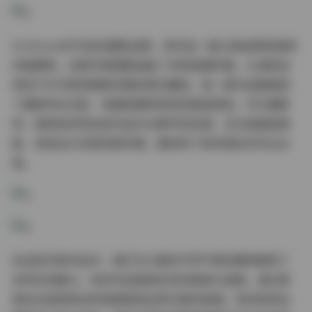
ArtGravia作为知名摄影品牌，其作品一直以高品质和独特
风格著称。这套写真图集涵盖了多种拍摄风格，从清新自
然的户外写真到精致优雅的室内棚拍，每一套作品都展现
了摄影师对光影、构图和模特表现的精准把控。作为摄影
师，我特别欣赏这些作品中对细节的处理，无论是服装搭
配、妆容设计还是场景布置，都体现了制作团队的专业水
准。
在这些写真作品中，我们可以看到不同气质的模特展现了
多样化的魅力。有的作品强调女性的柔美与温婉，通过柔
和的光线和简洁的构图营造出梦幻般的氛围；有的则突出