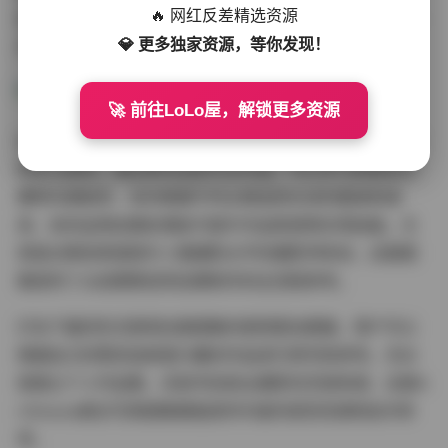
🔥 网红反差精选资源
使得这套图集不仅具有观赏价值，更可以作为摄影创作的
💎 更多独家资源，等你发现！
灵感来源和参考范本。
🚀 前往LoLo屋，解锁更多资源
对于摄影学习者而言，这套100GB容量的图集是一份难得
的学习资料。通过研究这些专业作品，可以学习到如何与
模特沟通指导、如何根据不同主题选择合适的服装和道
具、如何运用后期处理技巧提升作品质感等实用技能。尤
其是对那些希望提升人像摄影水平的摄影师来说，这套图
集提供了从前期策划到后期制作的全流程参考。
打包下载的形式使得这套图集的使用更加便捷，用户可以
根据自己的需求选择感兴趣的作品进行研究和参考。无论
是建立个人作品集，还是寻找商业摄影的灵感来源，这套A
rtGravia美女写真图集都能提供丰富的视觉资源和技术参
考。