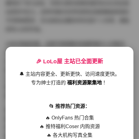
模特的个性与自信，利用大胆的视角和强烈的对比色创造
出视觉冲击力。这种风格的多样性使得这套图集能够满足
不同审美需求，无论是商业摄影参考还是个人欣赏，都能
找到心仪的作品。
从技术角度来看，这套写真图集的拍摄质量令人印象深
刻。高分辨度的图像保留了丰富的细节，色彩还原准确，
光影过渡自然。许多作品采用了专业级灯光设备，创造出
🎉 LoLo屋 主站已全面更新
层次分明、立体感强的画面效果。作为摄影师，我特别关
🔔 主站内容更全、更新更快、访问速度更快。
注这些作品中的用光技巧，无论是伦勃朗光、蝴蝶光还是
专为绅士打造的
福利资源聚集地
！
侧逆光，都运用得恰到好处，完美突出了模特的轮廓和面
部特征。
📂 推荐热门资源：
值得一提的是，这套图集还包含了多种场景和主题的拍
🔥 OnlyFans 热门合集
摄，从都市街头的时尚风格到自然风光中的清新形象，从
🔥 推特福利Coser 内购资源
复古怀旧的经典造型到前卫大胆的现代设计，每一套作品
🔥 各大机构写真全集
都有其独特的叙事性和艺术表达。这种丰富的主题多样性