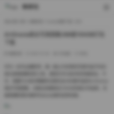
映研社
现在位置:
首页
/
典藏资源
/
Cosplay图集下载
/ 正文
ArtGravia美女写真图集388套100GB打包
下载
典藏资源
2025-10-28
295热度
0评论
作为一名专业摄影师，我一直认为优秀的写真作品不仅仅
是记录美丽瞬间的工具，更是艺术与技术的完美结合。今
天，我要为大家详细解析这套包含388套作品的ArtGravia
美女写真图集，这套总容量高达100GB的庞大作品库，无
疑是摄影爱好者和专业从业者的宝贵资源。