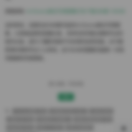
原图获取:
ArtGravia美女写真图集打包下载388套 100GB
总的来说，这套包含388套作品的ArtGravia美女写真图
集，以其高品质的拍摄水准、多样化的风格主题和专业的
制作水准，成为了摄影领域不可多得的宝贵资源。对于摄
影爱好者和专业人士来说，这100GB的图集无疑是一次视
觉盛宴和灵感源泉。
赠人玫瑰，手有余香
赞赏
Cosplay图集下载
jk制服白丝袜小仙女
古韵古风图
合集打包下载
性感美女写真图片
整套完整版图集下载
极品美女写真
美女个人写真
美女古装套图