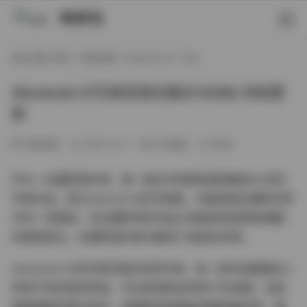
映研社
现在位置:
首页
/
写真合集
/
Aliceholic13
/ 正文
Aliceholic13写真资源合集[510GB] 持续更
新
写真合集
2025-10-11
303热度
0评论
作为一名摄影爱好者，我一直在寻找那些能够触动心灵的
写真作品。而Aliceholic13的写真集，无疑是我在摄影世界
中的一块瑰宝。这位摄影师的作品以其独特的视角和细腻
的情感表达，在摄影爱好者中赢得了极高的声誉。
Aliceholic13的写真风格多变而丰富，每一组作品都能给人
带来不同的视觉体验。无论是清新自然的户外拍摄，还是