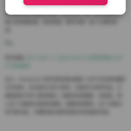
作品，从清新自然的日系风格，到精致华丽的欧式风格，
再到简约现代的都市风格，应有尽有。每一组作品都经过
精心的后期处理，色彩和谐，细节丰富，给人以美的享
受。
原文链接:
ありすほりっく@Aliceholic13资源合集[510G
B] 持续更新
总之，Aliceholic13的写真资源合集是一份不可多得的摄影
艺术宝库。无论是作为学习资料，还是作为欣赏作品，它
都能满足不同人群的需求。如果你热爱摄影，热爱美，那
么这个合集绝对值得你拥有。随着持续更新，这个合集也
将不断丰富，为摄影爱好者带来更多的惊喜和灵感。