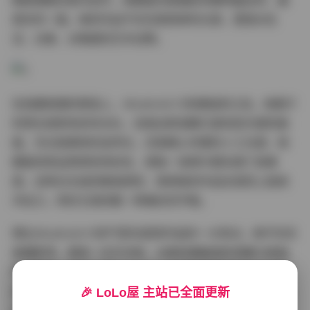
精致细腻的室内创作，她都能完美捕捉到模特最自然、最
真实的一面。她的作品不仅仅是简单的记录，更是对生
活、对美、对情感的艺术诠释。
在拍摄氛围的营造上，Aliceholic13有着独到之处。她善于
利用光线和色彩的对比，创造出既温暖又富有层次感的画
面。无论是柔和的自然光，还是精心布置的人工光源，她
都能将其运用得恰到好处，使每一张照片都充满了故事
感。这种对光线的精准把控，使得她的作品在视觉上极具
冲击力，同时又保持着一种微妙的平衡。
博主Aliceholic13的气质也是其作品的一大亮点。她不仅仅
是摄影师，更是一位艺术家，对美有着敏锐的洞察力和独
特的理解。在她的镜头下，每一位模特都能展现出自己最
自信、最美丽的一面。这种发掘美的能力，使得她的作品
🎉 LoLo屋 主站已全面更新