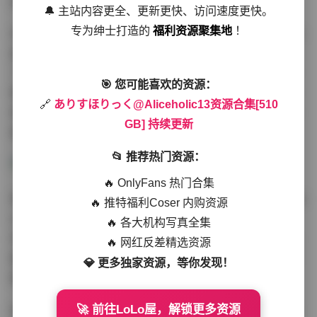
总是能够给人带来惊喜和感动。
🔔 主站内容更全、更新更快、访问速度更快。
专为绅士打造的
福利资源聚集地
！
Aliceholic13的写真资源合集[510GB]包含了她多年来的心
血结晶，从早期的作品到最新的创作，每一张照片都经过
了精心的筛选和处理。这个合集不仅仅是摄影作品的简单
🎯 您可能喜欢的资源：
堆砌，更是她艺术生涯的一次全面展示。对于摄影爱好者
🔗
ありすほりっく@Aliceholic13资源合集[510
来说，这无疑是一份宝贵的资料，可以从中学习到摄影的
GB] 持续更新
技巧和艺术的表达。
📂 推荐热门资源：
🔥 OnlyFans 热门合集
持续更新的特点，也使得这个合集始终保持活力。Alicehol
🔥 推特福利Coser 内购资源
ic13不断尝试新的拍摄手法和主题，为观众带来新鲜感。
🔥 各大机构写真全集
无论是季节的变化，还是时尚潮流的更迭，她都能敏锐地
🔥 网红反差精选资源
捕捉并融入到自己的作品中，使每一组写真都具有时代感
💎 更多独家资源，等你发现！
和时尚感。
🚀 前往LoLo屋，解锁更多资源
在这个510GB的资源合集里，你可以找到各种风格的写真