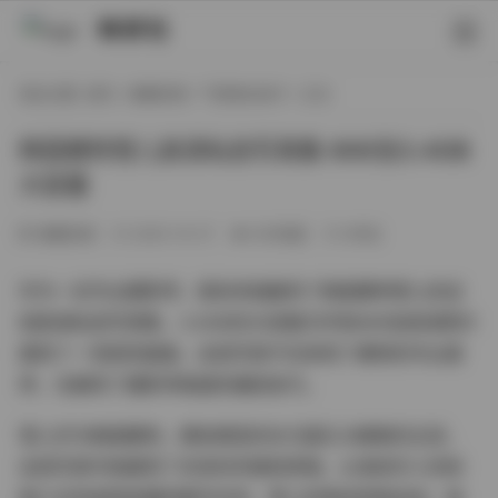
映研社
现在位置:
首页
/
典藏资源
/
气质美女妹子
/ 正文
韩国模特雪儿高清私拍写真集 666张3.4GB
大容量
典藏资源
2025-10-27
305热度
0评论
作为一名专业摄影师，我有幸接触到了韩国模特雪儿的这
组高清私拍写真集，3.4GB的大容量文件和666张高清照片
展现了一场视觉盛宴。这组写真不仅体现了模特的专业素
养，也展现了摄影师高超的捕捉技巧。
雪儿作为韩国模特，拥有典型的东方面孔与精致的五官，
这组写真中她展现了多变的风格和表情。从清纯可人的校