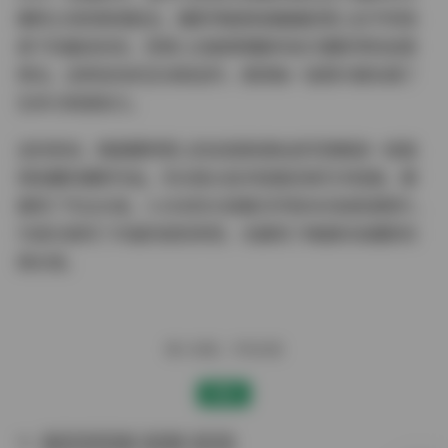
模特之间的默契配合。摄影师能够准确捕捉雪儿在不同场
景下的最佳状态，而雪儿也能够理解并执行摄影师的创意
想法。这种双向的互动和创作，使得每一张照片都充满了
生命力和感染力。
总的来说，韩国模特雪儿的这组高清私拍写真集是一组值
得收藏的摄影作品。无论是从技术层面还是艺术层面，都
展现了专业水准。3.4GB的大容量文件和666张高清照片，
为观众提供了丰富的视觉享受，也展现了韩国时尚摄影的
高水准。
赠人玫瑰，手有余香
赞赏
气质美女妹子
雪儿
韩模