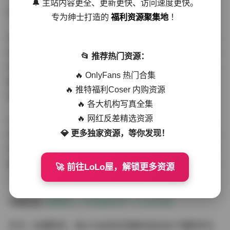
🔔 主站内容更全、更新更快、访问速度更快。
专为绅士打造的
福利资源聚集地
！
作为模特，雪儿的气质在这组写真中得到了充分展现。她
时而展现清纯可人的一面，时而流露成熟妩媚的气质，时
📂 推荐热门资源：
而俏皮活泼，时而沉静内敛。这种多变的气质使整个写真
🔥 OnlyFans 热门合集
集充满了层次感和观赏性。她的肢体语言自然流畅，无论
🔥 推特福利Coser 内购资源
是站姿还是坐姿，都展现出专业模特的优雅和自信。
🔥 各大机构写真全集
🔥 网红反差精选资源
从技术角度看，这组写真集的后期处理也非常出色。色彩
💎 更多独家资源，等你发现！
调整恰到好处，既保持了真实感，又增添了艺术氛围。特
别是在处理皮肤质感时，保留了自然的纹理，避免了过度
磨皮导致的虚假感。背景的虚化处理也恰到好处，既突出
🚀 前往LoLo屋，解锁更多资源
了主体，又保留了环境的氛围感。
详细目录:
韩模雪儿 4K私拍666P 3.4GB写真
作为一名摄影师，我认为这组写真集的成功在于摄影师与