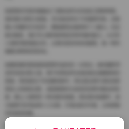
陆萱萱的写真风格融合了清新自然与时尚前卫两种特质。
她的镜头表现力极强，无论是自然光下的素颜写真，还是
精心布棚的艺术创作，都能展现出独特的个人魅力。在这
套合集里，我们可以看到她驾驭多种风格的能力，从日系
小清新到欧美复古风，从简约商务到休闲度假，每一种风
格都诠释得恰到好处。
拍摄氛围的营造是陆萱萱作品的另一大亮点。她的摄影师
显然深谙光影之道，善于利用自然光线创造出温暖柔和的
质感。特别是在户外拍摄场景中，阳光透过树叶洒在陆萱
萱身上的斑驳光影，或是黄昏时分金色的余晖勾勒出的轮
廓，都让人感受到一种诗意的氛围。而在室内拍摄中，她
又能够巧妙地运用人工光源，打造出层次丰富、立体感强
烈的视觉效果。