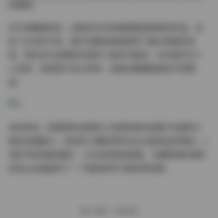
的画质。
对于收藏者而言，这套无水印的套图更是难得的珍品。没
有了水印的干扰，图片的整体美感得到了最大程度的呈
现，同时也为后期创作提供了更多可能性。无论是作为个
人欣赏，还是用于设计参考，这套合集都能满足不同需
求。
总的来说，陆萱萱的这套秀人内部私购作品集不仅展现了
她的多面魅力，也体现了摄影师的专业水准和创作理念。2
9套不同风格的图片，28GB的高清容量，为摄影爱好者和
时尚从业者提供了一个难得的学习和欣赏资源。
赠人玫瑰，手有余香