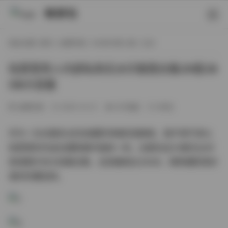
映研社
现在位置:
首页
/
丝模写真
/
XIUREN秀人网
/ 正文
陆萱萱秀人内部私购无水印套图合集29套28
GB大容量
丝模写真
2025-10-21
357热度
0评论
作为一位长期关注时尚摄影领域的观察者，我不得不承认
陆萱萱的作品在摄影圈中独树一帜。这套包含29套无水印
高清图片的大容量合集，总容量高达28GB，堪称摄影爱好
者的珍藏宝库。