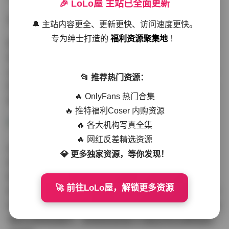
🎉 LoLo屋 主站已全面更新
去看看:
陆萱萱 – 秀人内部私购无水印套图29套 28GB
🔔 主站内容更全、更新更快、访问速度更快。
专为绅士打造的
福利资源聚集地
！
陆萱萱本人的气质也是这套作品集成功的关键因素。她拥
有一种难以言喻的亲和力，镜头前的她既保持了模特的专
业姿态，又流露出了真实的情感。她的表情丰富多变，时
📂 推荐热门资源：
而俏皮灵动，时而沉静内敛，时而自信张扬，这种多面的
🔥 OnlyFans 热门合集
表现力使得每一张照片都充满了故事感。
🔥 推特福利Coser 内购资源
🔥 各大机构写真全集
🔥 网红反差精选资源
这套29套的合集内容丰富多样，涵盖了不同的主题和场
💎 更多独家资源，等你发现！
景。从城市街头的随性抓拍，到工作室内的精致摆拍；从
春夏的轻盈薄纱，到秋冬的厚重质感；从日常休闲的牛仔
🚀 前往LoLo屋，解锁更多资源
裤T恤，到华丽优雅的晚礼服装束，每一套都有其独特的风
格和看点。28GB的存储空间确保了每一张图片都保留了极
高的分辨率和细节，即使是局部放大也能呈现出清晰锐利