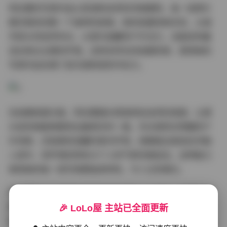
阿拉蕾的写真作品以其清新自然的风格著称，每一张照片
都仿佛讲述着一个独特的故事。她的拍摄场景多变，从城
市街头到自然风光，从室内温馨到户外活力，总能找到最
适合表达主题的环境。这种多样化的拍摄背景，使得她的
写真作品充满了层次感和视觉冲击力。
在拍摄氛围方面，阿拉蕾擅长营造轻松自然的氛围，让镜
头前的她能够展现出最真实的一面。无论是阳光明媚的户
外场景，还是柔和温馨的室内环境，她都能迅速适应并融
入其中，将环境的特色与个人的气质完美结合。这种能力
使得她的每一组写真都独具特色，令人过目难忘。
阿拉蕾的个人气质也是她写真作品的一大亮点。她拥有甜
美可人的外表，同时又不失独立自信的气质。在镜头前，
🎉 LoLo屋 主站已全面更新
她能够轻松切换不同的风格，时而俏皮可爱，时而优雅知