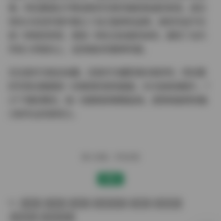
事。阿拉蕾通过不断创新的写真风格和真诚的表演，成功
地在众多创作者中建立了自己独特的品牌。她的作品不仅
是一种视觉享受，更是一种生活态度的体现，展现了当代
年轻人积极向上、追求美好的精神风貌。
无论是作为粉丝收藏，还是作为摄影爱好者参考，阿拉蕾
的写真合集都是一份难得的视觉盛宴。850张高清图片，7
37个精彩瞬间，每一张都值得细细品味，感受她独特的魅
力和专业的表现力。
赠人玫瑰，手有余香
赞赏
丝袜
抖音
极品
秘语空间
美腿
蜜桃臀
高颜值
黄金专区