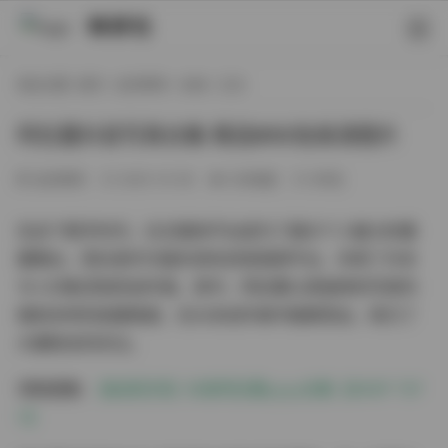
映研社
现在位置:
首页
/
会员尊享
/
丝袜
/ 正文
阿拉蕾抖音写真合集 精选850张高清图片
会员尊享
2025-10-09
336热度
0评论
在这个数字时代，社交媒体平台成为了展示个人魅力的重
要舞台，而抖音作为国内领先的短视频平台，孕育了许多
令人印象深刻的创作者。其中，阿拉蕾以其独特的写真风
格和多样的拍摄角度，在众多创作者中脱颖而出，吸引了
大量粉丝的关注。
领取图集:
【秘语空间】抖音阿拉蕾yyyy合集【850P 737
V】