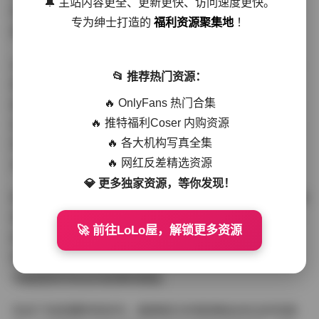
🔔 主站内容更全、更新更快、访问速度更快。
性，展现出多面的魅力。这种多变的表现力，使得她的写
专为绅士打造的
福利资源聚集地
！
真作品总是能给观众带来新鲜感。
从摄影师的角度来看，阿拉蕾的写真作品在构图和光影运
📂 推荐热门资源：
用上也有其独到之处。她的照片往往注重细节捕捉，无论
🔥 OnlyFans 热门合集
是眼神的交流，还是姿态的舒展，都能通过镜头得到完美
🔥 推特福利Coser 内购资源
呈现。同时，她对光影的敏感度也极高，能够充分利用自
🔥 各大机构写真全集
然光或人工光源，营造出恰到好处的氛围，增强照片的艺
🔥 网红反差精选资源
术感和观赏性。
💎 更多独家资源，等你发现！
阿拉蕾的写真合集包含850张高清图片，涵盖了从日常休闲
到专业造型的多种风格。这些图片不仅展示了她作为模特
🚀 前往LoLo屋，解锁更多资源
的专业素养，也记录了她作为普通女孩的生活点滴。每一
张照片都是一次情感的传递，让观众在欣赏美丽的同时，
也能感受到背后的故事和情感。
在这个信息爆炸的时代，能够吸引并保持粉丝关注并非易