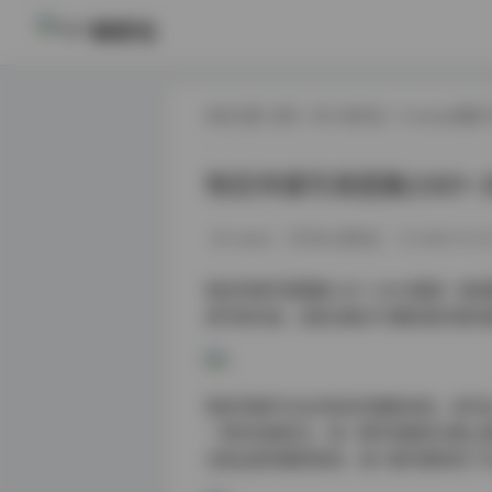
映研社
现在位置:
首页
/
秀人网专区
/
Cosplay图集
物恋传媒写真图集2301-3
weme
秀人网专区
2025-10-2
物恋传媒写真图集2301-3000期是一套
美写真内容。这套合集对于摄影爱好者和
物恋传媒作为业内知名的摄影机构，其作品一
一贯的风格特点，每一期写真都经过精心
光影运用到模特表现，每个细节都体现了