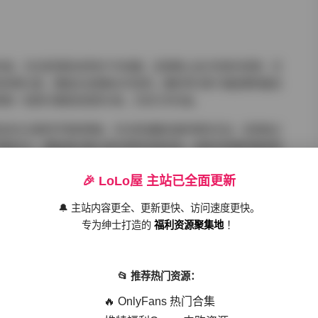
内容。无论是清新自然的户外拍摄，还是精心设计的室内场景；无
的经典元素，都能在这套集合中找到。摄影师们善于捕捉模特最自
得每一张照片都既有观赏价值，又有艺术内涵。
造适合主题的环境和情绪。无论是温馨浪漫的情侣互动，还是独立
青春活力，都能通过镜头语言得到完美呈现。这种对氛围的精准把
的视觉体验和情感共鸣。
🎉 LoLo屋 主站已全面更新
🔔 主站内容更全、更新更快、访问速度更快。
色，有的甜美可人，有的冷艳高贵，有的清新脱俗，有的热情奔
专为绅士打造的
福利资源聚集地
！
富的层次感和观赏性。每一位模特都能根据主题要求展现不同的气
能感受到人物的独特个性。
📂 推荐热门资源：
🔥 OnlyFans 热门合集