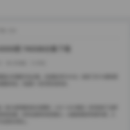
下载
/ 正文
000期 740GB合集下载
0
283热度
0评论
规模庞大的摄影作品合集，总容量达到740GB，收录了近700期的精
收藏家来说，无疑是一份珍贵的资料库。
直以高质量和高水准著称。2301-3000期这一系列延续了品牌
策划和拍摄，呈现出独特的视觉魅力。从服装搭配到场景布置，从
专业团队的用心。