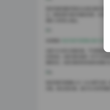
物恋传媒的摄影师团队在这套合集中也展
法，使每张照片都达到最佳效果。无论是
摄影人员的匠心独运。
高清图册:
物恋传媒写真图集合集打包下载230
这套740GB的大容量合集，不仅数量庞
好者来说，这套合集无疑是一份不可多得
藏家而言，这套合集则具有很高的收藏价
物恋传媒写真图集2301-3000期不仅
风格。通过这套合集，我们可以欣赏到摄