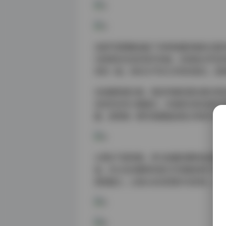
这套写真图集涵盖了多种拍摄风格和主题
论是简约时尚的现代风格，还是复古怀旧
然的一面，同时又不失艺术性的表达，使
在拍摄氛围方面，物恋传媒的团队擅长营
自信的女性力量展示，亦或是活泼动感的
握，使得每一期写真都能给观众带来不同
从博主气质来看，参与拍摄的模特各具特
放。多元化的模特形象为写真集增添了丰
质和魅力，让观众在欣赏照片的同时，也