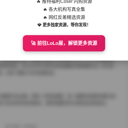
🔥 推特福利Coser 内购资源
🔥 各大机构写真全集
现了高超的技术水平。他们熟练运用各种拍摄技巧和后期处理方
景深的控制，还是光影的运用，亦或是色彩的调整，都体现了专业
🔥 网红反差精选资源
💎 更多独家资源，等你发现！
🚀 前往LoLo屋，解锁更多资源
1-3000期 740GB
大，而且质量上乘，是物恋传媒近年来的精华之作。对于写真摄影爱
的参考资料，可以从中学习到专业的拍摄技巧和构图方法；对于收
值，记录了摄影艺术的发展轨迹。
是一套摄影作品合集，更是一份视觉盛宴，每一期都有其独特的魅力和
影艺术的多样性和创新性，感受到摄影师们对美的追求和表达。
赠人玫瑰，手有余香