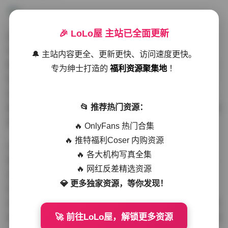
🎉 LoLo屋 主站已全面更新
动态影像更展现出静态写真无法捕捉的灵气。113支短片
中，有博主手持金算盘拨弄珠子的特写，指甲盖上精巧绘
🔔 主站内容更全、更新更快、访问速度更快。
制着迷你元宝图案；有在虚拟摄影棚中与AR财宝互动的创
专为绅士打造的
福利资源聚集地
！
意场景，当指尖轻触悬浮空中的铜钱时，特效生成的金粉
如星河倾泻。最绝的是某个转场设计：博主甩袖瞬间，绣
📂 推荐热门资源：
着"招财进宝"的宽袖化作漫天金币雨，配合恰到好处的卡点
音效，每次重播都忍不住跟着节奏点头。
🔥 OnlyFans 热门合集
🔥 推特福利Coser 内购资源
从妆造细节能窥见创作者的匠心。唐装衣领内若隐若现的
🔥 各大机构写真全集
潮牌项链，传统云头履搭配的炫彩鞋带，这些打破常规的
🔥 网红反差精选资源
混搭处处藏着小心机。道具运用更是妙趣横生：鎏金账本
💎 更多独家资源，等你发现！
封面印着二维码，聚宝盆里堆满像素风格的金币，就连手
持的金元宝都做成AirPods充电盒造型。这种将传统文化解
构重组的创意，既保留了财神IP的辨识度，又注入了让年轻
🚀 前往LoLo屋，解锁更多资源