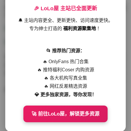
型，总计44GB的存储空间，每一幅作品都展示了她多变的
🎉 LoLo屋 主站已全面更新
气质和精湛的摄影技巧。
🔔 主站内容更全、更新更快、访问速度更快。
专为绅士打造的
福利资源聚集地
！
📂 推荐热门资源：
在这78套写真中，尹甜甜展现了从清新自然到时尚前卫的
🔥 OnlyFans 热门合集
各种风格。无论是休闲装束还是正式礼服，她都能轻松驾
🔥 推特福利Coser 内购资源
驭，展现出不同的魅力。每一张照片都捕捉了她最真实的
🔥 各大机构写真全集
一面，无论是微笑还是沉思，都能让人感受到她的亲和力
🔥 网红反差精选资源
和自信。
💎 更多独家资源，等你发现！
🚀 前往LoLo屋，解锁更多资源
赠人玫瑰，手有余香
赞赏