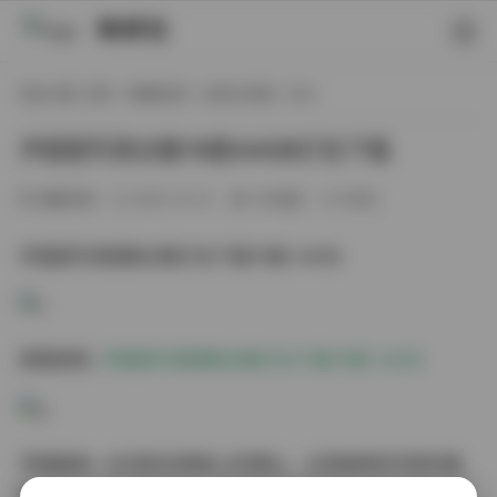
映研社
现在位置:
首页
/
典藏资源
/
古韵古风图
/ 正文
尹甜甜写真合集78套44GB打包下载
典藏资源
2025-10-31
310热度
0评论
尹甜甜写真图集合集打包下载78套 44GB
原图获取:
尹甜甜写真图集合集打包下载78套 44GB
尹甜甜是一位活跃在网络上的博主，以其独特的写真风格
吸引了众多粉丝的关注。她的写真集共包含78套不同的造