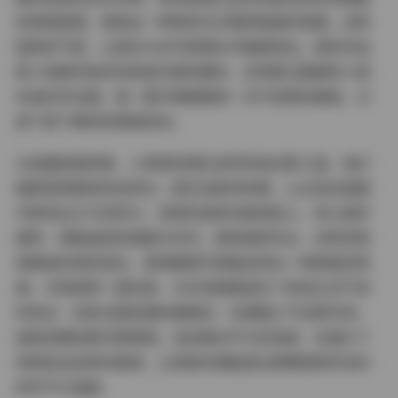
的表情管理，营造出一种既亲切又略带疏离的氛围。这种
独特的气质，让她在众多写真博主中脱颖而出。她的作品
很少依赖夸张的妆容或华丽的服饰，反而更注重展现人物
本身的灵动感。每一套写真都像是一次不经意的邂逅，记
录下某个瞬间的情绪流动。
从拍摄氛围来看，小青茗的团队显然深谙光影之道。他们
偏爱使用柔和的自然光，配合浅景深效果，让主体在画面
中既突出又不显突兀。背景的选择也颇具匠心，常以城市
建筑、绿植或纯色墙面为衬托，避免喧宾夺主。这种克制
而精准的视觉语言，使得整套写真集呈现出一种高级的质
感。尤其值得一提的是，许多场景都选在了具有生活气息
的地点，如老式居民楼的楼梯间、充满烟火气的菜市场，
或是安静的图书馆角落。这些看似平凡的场景，在镜头下
却焕发出别样的美感，让观者仿佛能透过屏幕感受到当时
的空气与温度。