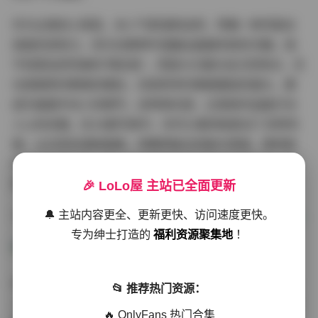
作为主角的小青茗，本人气质清新自然，带着一种邻家女
孩般的亲和力，却又在眼神中透露出超越年龄的沉静。她
不刻意追求完美的“网红脸”，而是大方展示自己的特点，无
论是微笑时眼角的细纹，还是思考时微微蹙起的眉头，都
成为画面中动人的细节。这种真实感，正是她作品能打动
人心的关键。在34套写真中，你可以看到她尝试了多种风
格：从日系的清新甜美，到略带复古的胶片质感，再到简
约现代的都市风。每一套风格都与她的气质完美契合，展
现出多面的自己，却又始终保持着统一的个人标识。
🎉 LoLo屋 主站已全面更新
🔔 主站内容更全、更新更快、访问速度更快。
下载地址:
小青茗(莫啾w) 写真合集下载 [34套][27.08GB]
专为绅士打造的
福利资源聚集地
！
对于摄影爱好者或写真收藏者而言，这套合集的质量堪称
📂 推荐热门资源：
上乘。34套作品涵盖了不同主题和场景，每一套都有其独
🔥 OnlyFans 热门合集