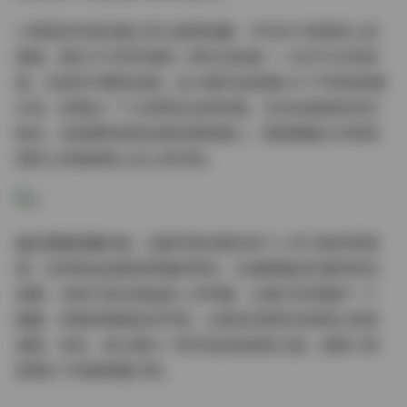
小青茗的写真合集之所以值得收藏，不仅在于其视觉上的
美感，更在于它所传递的一种生活态度——在平凡中发现
美，在真实中展现自我。这34套作品就像34个不同的故事
片段，拼凑出一个立体而生动的形象。无论你是她的忠实
粉丝，还是偶然发现这套资源的路人，相信都能从中获得
视觉上的愉悦和心灵上的共鸣。
最后需要提醒的是，这套写真合集仅供个人学习和欣赏使
用。在享受这些美好影像的同时，也请尊重创作者的劳动
成果，勿用于商业用途或二次传播。让我们共同维护一个
健康、积极的网络创作环境，让更多优质的内容得以持续
涌现。现在，就让我们一同开启这段视觉之旅，感受小青
茗镜头下的独特魅力吧。