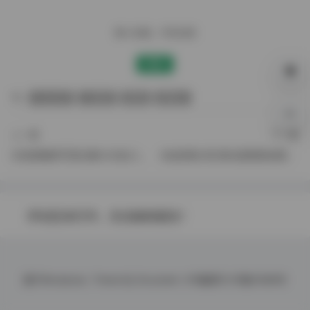
赠人玫瑰，手有余香
赞赏
mojiu00
小青茗
莫啾
莫啾w
0%
上一篇
下一篇
抖音聂傲娇写真合集165张22视频
B站徐珺大哥 舰长提督朋友圈合集【500P 51V 3.12G】
评论区未打开，无法接收留言！
基于
Wordpress.
Theme By
Document.
ICP备案号
ICP备10086号