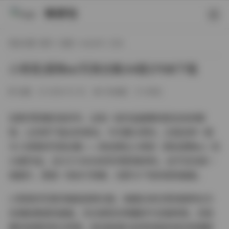
映研社
现在位置:
首页
/
岛遇
/
mojiu00
/ 正文
小青茗(莫啾w)写真合集34套27GB下载
岛遇
2026-01-25
183热度
0评论
在数字影像的海洋中，总有一些作品能瞬间抓住你的眼
球，让你停下指尖的滑动。今天要分享的，正是这样一套
令人惊艳的写真合集——来自博主小青茗（网名莫啾w）的
34套作品，总计27.08GB的珍贵影像资料。这不仅仅是一
组图片，更是一场关于青春、光影与个性的视觉盛宴。
小青茗的写真风格极具辨识度，她擅长将日常场景转化为
充满故事感的画面。无论是阳光明媚的午后咖啡馆，还是
暮色笼罩的街头转角，她总能通过自然的肢体语言和细腻