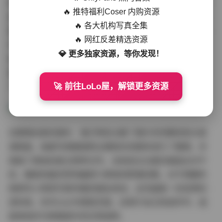
特的视觉语言和情感表达。27.08GB的容量保证了图片的
🔥 推特福利Coser 内购资源
高分辨率，无论是用于个人欣赏还是设计参考，都能满足
🔥 各大机构写真全集
需求。从构图技巧到后期调色，这套合集都提供了丰富的
🔥 网红反差精选资源
学习素材。你可以仔细观察光线如何勾勒人物轮廓，色彩
💎 更多独家资源，等你发现！
如何营造情绪氛围，以及构图如何引导视线。更重要的
是，这些作品展示了如何在不依赖复杂道具和场景的情况
下，依然拍出富有感染力的照片。
🚀 前往LoLo屋，解锁更多资源
在整理这套资源时，我们特别注重了图片的完整性和分类
清晰度。每套写真都按照主题和时间顺序进行了整理，并
保留了原始的高分辨率文件。没有经过过度压缩或水印干
扰，确保你能欣赏到最原汁原味的影像效果。对于想要系
统研究小青茗写真风格的朋友来说，这无疑是一份宝贵的
资料库。你可以从中提取灵感，应用于自己的创作中，或
是单纯作为审美提升的日常滋养。