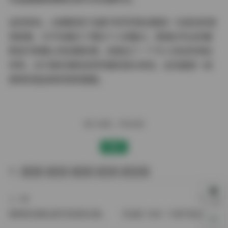
总的来说，o泡果奶的"岛遇"系列写真合集是一次成功的视
觉叙事，它不仅展示了博主个人的魅力，更通过专业的摄
影技巧和精心的后期处理，创造出了一个令人向往的海岛
世界。对于喜欢清新自然风格的观众来说，这无疑是一组
值得反复品味的视觉盛宴。
赠人玫瑰，手有余香
赞赏
丝袜
岛遇
抖音
美腿
高颜值
上一篇
下一篇
静静爱吃糖岛遇写真视频合集【305图229部】
【岛遇】抖音一只香写真合集【365P 266V】
0%