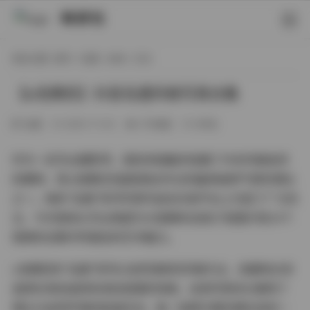
映研社
现在位置:
首页
/
岛遇
/
丝袜
/ 正文
【o泡果奶】抖音岛遇风格写真合集
岛遇
2025-11-03
275热度
0评论
作为一名专业摄影师，我有幸接触并拍摄了许多风格各异
的模特，而o泡果奶无疑是我合作过的最具独特气质的博主
之一。她的"岛遇"系列写真作品在抖音平台上引起了广泛关
注，今天我将从专业角度为大家解析这组37张图片和24个
视频的合集中所蕴含的艺术魅力。
o泡果奶的"岛遇"系列以自然清新的风格为主，拍摄地点多
选择在海岛或具有海岛氛围的场景。这组写真充分展现了
博主与自然环境的和谐互动，每一张照片都仿佛在讲述一