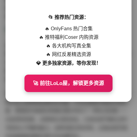
或是赤足踩在沙滩上，这些自然不做作的姿态让整个系列
充满了生活气息和真实感。
📂 推荐热门资源：
🔥 OnlyFans 热门合集
🔥 推特福利Coser 内购资源
从视频内容来看，24个短视频不仅仅是图片的简单延伸，
🔥 各大机构写真全集
而是通过动态展现了o泡果奶在海岛环境中的活动轨迹。无
🔥 网红反差精选资源
论是漫步沙滩、戏水嬉戏，还是在椰树下小憩，这些动态
💎 更多独家资源，等你发现！
画面都为观众提供了更加立体的视觉体验，让人仿佛能够
亲身感受到那种海岛度假的悠闲与自在。
🚀 前往LoLo屋，解锁更多资源
作为摄影师，我认为o泡果奶的"岛遇"系列之所以能够在抖
音平台上获得如此高的关注度，不仅仅是因为她出众的外
貌，更是因为她成功地通过镜头传达了一种生活态度——
对自然的热爱、对简单生活的向往，以及在快节奏生活中
寻找内心平静的能力。这种深层次的共鸣，正是这组写真
作品超越普通网红照片的关键所在。