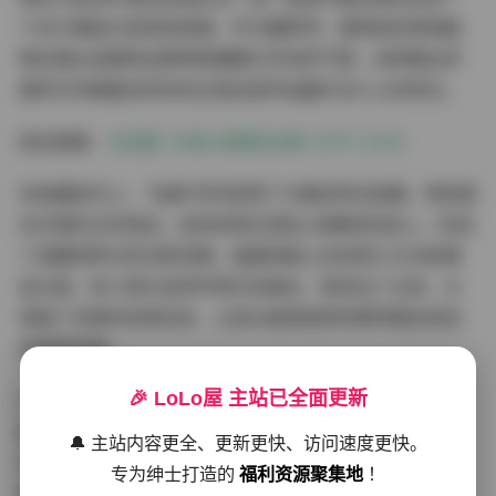
个关于邂逅与发现的故事。作为摄影师，我特别欣赏她能
够在镜头前展现出那种既慵懒又灵动的气质，这种看似矛
盾却又完美融合的状态正是这组作品最打动人心的地方。
前往查看:
【岛遇】抖音o泡果奶合集【37P 24V】
在拍摄技术上，"岛遇"系列采用了大量自然光拍摄，特别是
在日落时分的海边，金色的阳光洒在o泡果奶的身上，形成
了温暖而梦幻的光影效果。画面构图上多采用三分法和黄
金分割，将人物与自然环境巧妙融合，既突出了主体，又
保留了足够的背景信息，让观众能够感受到那种置身海岛
的惬意氛围。
🎉 LoLo屋 主站已全面更新
o泡果奶的穿搭风格也是这组写真的一大亮点。她偏爱轻
盈、透质的面料，色彩以蓝、白、浅绿为主，这些选择不
🔔 主站内容更全、更新更快、访问速度更快。
仅与海岛环境相得益彰，更凸显了她清新脱俗的气质。在
专为绅士打造的
福利资源聚集地
！
姿势设计上，她擅长捕捉不经意的瞬间，或是轻抚长发，